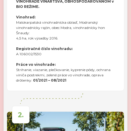
VINOHRADE VINÁRTSVA, OBHOSPODAROVANOM v
BIO REŽIME.
Vinohrad:
Malokarpatská vinohradnícka oblasť, Modranský
vinohradnícky rajón, obec Modra, vinohradnícky hon
Šnaudy:
4,5 ha, rok výsadby 2016.
Registračné číslo vinohradu:
A 106002/1530
Práce vo vinohrade:
Strihanie, viazanie, plečkovanie, kyprenie pôdy, ochrana
viniča postrekmi, zelené práce vo vinohrade, oprava
drôtenky:
01/2021 – 08/2021
2.