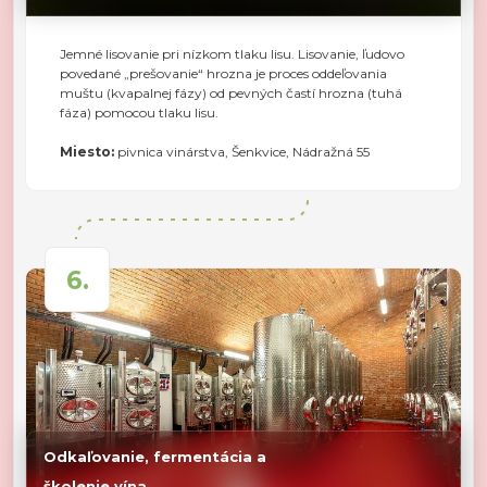
Jemné lisovanie pri nízkom tlaku lisu. Lisovanie, ľudovo
povedané „prešovanie“ hrozna je proces oddeľovania
muštu (kvapalnej fázy) od pevných častí hrozna (tuhá
fáza) pomocou tlaku lisu.
Miesto:
pivnica vinárstva, Šenkvice, Nádražná 55
6.
Odkaľovanie, fermentácia a
školenie vína