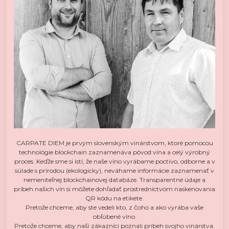
CARPATE DIEM je prvým slovenským vinárstvom, ktoré pomocou
technológie blockchain zaznamenáva pôvod vína a celý výrobný
proces. Keďže sme si istí, že naše víno vyrábame poctivo, odborne a v
súlade s prírodou (ekologicky), neváhame informácie zaznamenať v
nemeniteľnej blockchainovej databáze. Transparentné údaje a
príbeh našich vín si môžete dohľadať prostredníctvom naskenovania
QR kódu na etikete.
Pretože chceme, aby ste vedeli kto, z čoho a ako vyrába vaše
obľúbené víno.
Pretože chceme, aby naši zákazníci poznali príbeh svojho vinárstva.