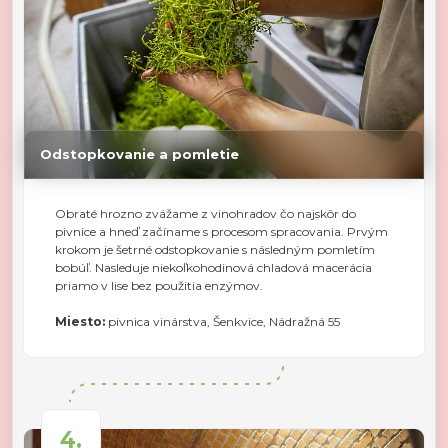
Odstopkovanie a pomletie
Obraté hrozno zvážame z vinohradov čo najskôr do
pivnice a hneď začíname s procesom spracovania. Prvým
krokom je šetrné odstopkovanie s následným pomletím
bobúľ. Nasleduje niekoľkohodinová chladová macerácia
priamo v lise bez použitia enzýmov.
Miesto:
pivnica vinárstva, Šenkvice, Nádražná 55
4.