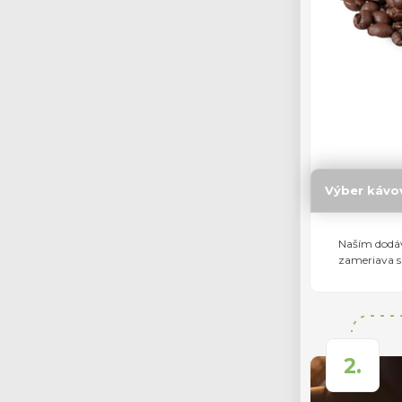
Výber kávo
Naším dodáv
zameriava sa
2.