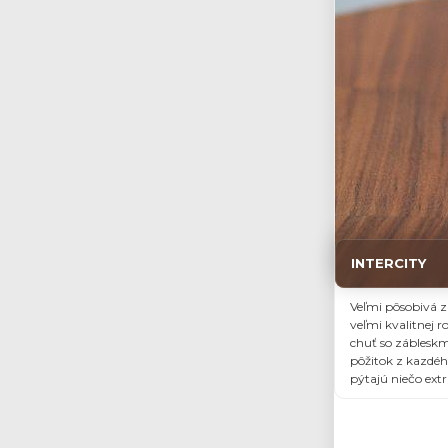
INTERCITY
Veľmi pôsobivá 
veľmi kvalitnej 
chuť so zábleskm
pôžitok z kazdého
pýtajú niečo extr