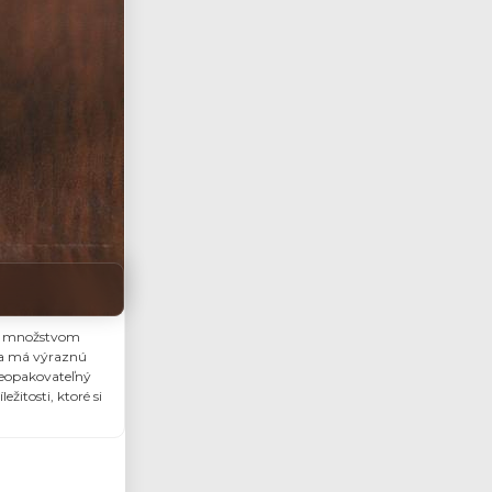
ým množstvom
áva má výraznú
neopakovateľný
žitosti, ktoré si