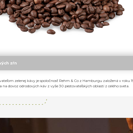
vých zŕn
ateľom zelenej kávy je spoločnosť Rehm & Co z Hamburgu založená v roku 1
 na dovoz odrodových káv z vyše 30 pestovateľských oblastí z celého sveta.