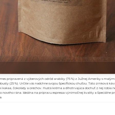
zmes pripravená z výberových odrôd arabiky (75 %) z Južnej Ameriky s mal
robusty (25 %). Určite vás nadchne svojou špecifickou chuťou. Táto zrnková k
i kakaa, čokolády a orechov. Hustá kréma a dlhotrvajúca dochuť z nej robia 
 nového rána. Ideálna na prípravu espressa výnimočnej kvality a špeciálne príle
a.