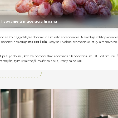
 lisovanie a macerácia hrozna
no sa čo najrýchlejšie dopraví na miesto spracovania. Nasleduje odstopkovani
o pomletí nasleduje
macerácia
, kedy sa uvoľnia aromatické látky a farbivo z
putuje do lisu, kde za pomoci tlaku dochádza k oddeleniu muštu od rmutu. 
etrnejšie, tým kvalitnejší mušt sa získa, ktorý sa odkalí.