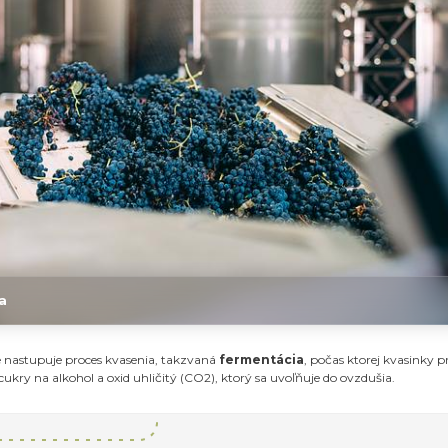
a
ze nastupuje proces kvasenia, takzvaná
fermentácia
, počas ktorej kvasinky 
ukry na alkohol a oxid uhličitý (CO2), ktorý sa uvoľňuje do ovzdušia.