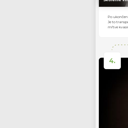
Po ukončení
Je to transp
mŕtve kvasin
4.