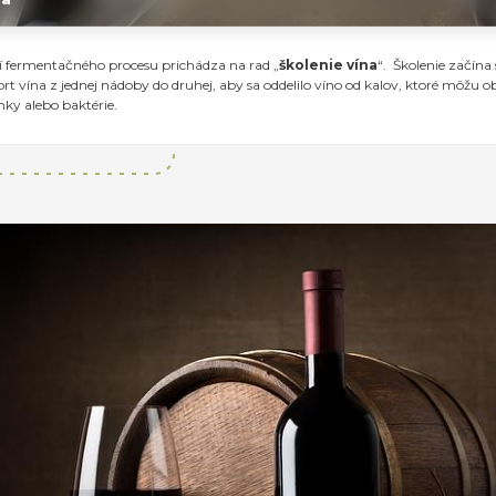
 fermentačného procesu prichádza na rad „
školenie vína
“. Školenie začína
ort vína z jednej nádoby do druhej, aby sa oddelilo víno od kalov, ktoré môžu 
ky alebo baktérie.