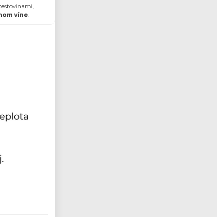
 cestovinami,
tnom víne
.