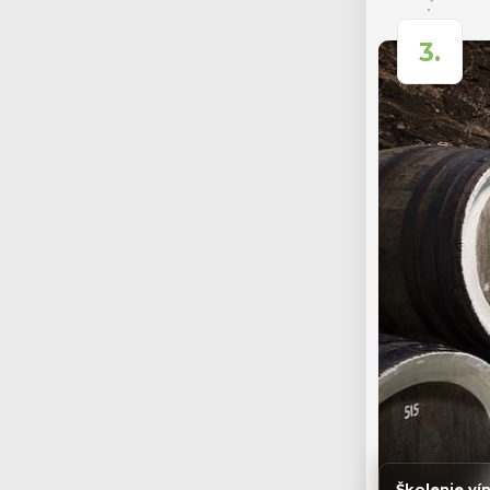
3.
Školenie ví