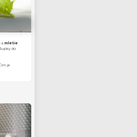
e a
mletie
o šupky do
Čím je