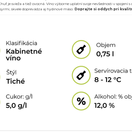
Chuť je svieža a tiež ovocná. Víno výborne uplatní svoje nevšednosti v spojení s
yrmi, skvele doprevádza aj hydinové mäso.
Doprajte si oddych pri kvali