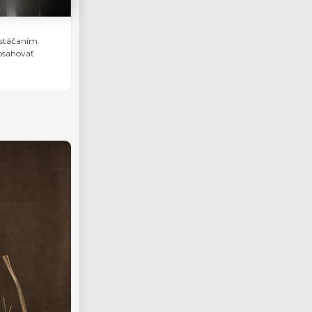
 stáčaním.
obsahovať