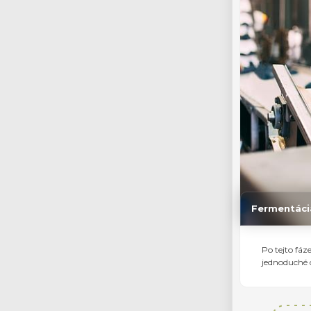
Fermentáci
Po tejto fá
jednoduché c