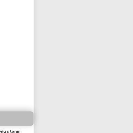
ňu s tónmi