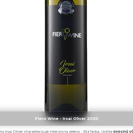
Fiero Wine - Irsai Oliver 2020
o Irsai Oliver charakterizuje intenzívna zeleno - žltá farba. Ucítite
ovocnú vô