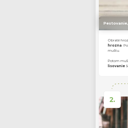
Pestovanie,
Obraté hroz
hrozna
. P
muštu.
Potom mušt 
lisovanie
š
2.