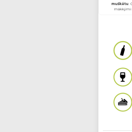
muškátu
. 
mäkkými s