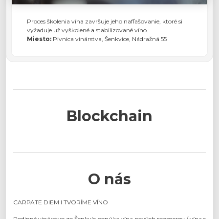
Proces školenia vína završuje jeho nafľašovanie, ktoré si
vyžaduje už vyškolené a stabilizované víno.
Miesto:
Pivnica vinárstva, Šenkvice, Nádražná 55
Blockchain
O nás
CARPATE DIEM I TVORÍME VÍNO
Rodinné vinárstvo zo Šenkvíc ponúka vína nových rozmerov / vína s