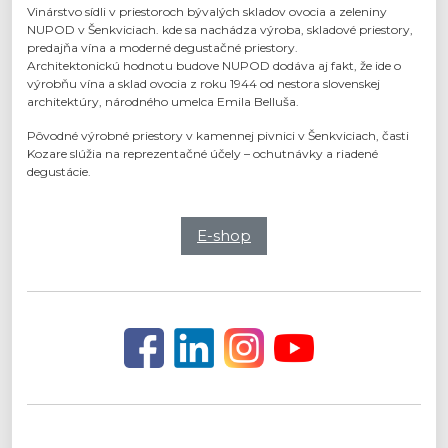
Vinárstvo sídli v priestoroch bývalých skladov ovocia a zeleniny
NUPOD v Šenkviciach. kde sa nachádza výroba, skladové priestory,
predajňa vína a moderné degustačné priestory.
Architektonickú hodnotu budove NUPOD dodáva aj fakt, že ide o
výrobňu vína a sklad ovocia z roku 1944 od nestora slovenskej
architektúry, národného umelca Emila Belluša.
Pôvodné výrobné priestory v kamennej pivnici v Šenkviciach, časti
Kozare slúžia na reprezentačné účely – ochutnávky a riadené
degustácie.
E-shop