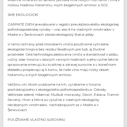
nízkou hladinou histamínu, iných biogénnych amínov a SO2.
SME EKOLOGICKÍ
CARPATE DIEM je evidované v registri prevádzkovateľov ekologickej
poľnohospodárskej výroby – viac ako 6 ha vlastných vinohradov v
Modre a v Šenkviciach získalo ekologický štatút pôdy.
V rámci ochrany pred chorobami viniča používame výhradne
ekologické hnojivá bez rezíduí škodlivých pre ľudí, aj životné
prostredie. Celá technológia pestovania viniča a starostlivosť o pôdu,
ručný zber hrozna v skorých ranných hodinách a jeho rýchle šetrné
spracovanie smerujú ku kvalitnej a zdravej surovine a v konečnom
dôsledku prispievajú aj k tomu, že naše vína majú nízky obsah
histamínu a iných biogénnych amínov.
Väčšinu vín, ktoré uvádzame na trh, vyrábame z hrozna
pochádzajúceho z ekologického poľnohospodárstva. Odrody:
Veltlínske zelené, Hibernal, Muškát moravský, Devín, Pálava, Tramín
červený, Hron a Nitria sú výlučne z vlastných ekologicky
obrábaných vinohradov, nachádzajúcich sa v Modre a v
Šenkviciach.
POUŽÍVAME VLASTNÚ SUROVINU