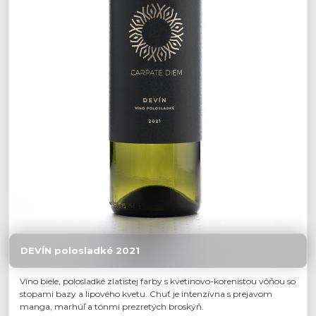
DEVÍN polosladké 2021
Víno biele, polosladké zlatistej farby s kvetinovo-korenistou vôňou so
stopami bazy a lipového kvetu. Chuť je intenzívna s prejavom
manga, marhúľ a tónmi prezretých broskýň.