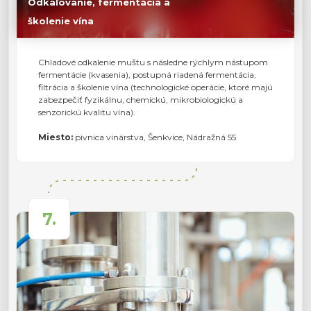
Odkaľovanie, fermentácia a
školenie vína
Chladové odkalenie muštu s následne rýchlym nástupom
fermentácie (kvasenia), postupná riadená fermentácia,
filtrácia a školenie vína (technologické operácie, ktoré majú
zabezpečiť fyzikálnu, chemickú, mikrobiologickú a
senzorickú kvalitu vína).
Miesto:
pivnica vinárstva, Šenkvice, Nádražná 55
7.