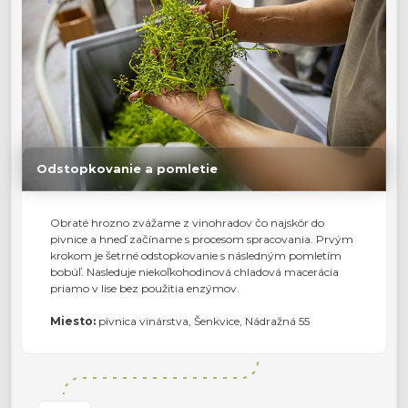
Odstopkovanie a pomletie
Obraté hrozno zvážame z vinohradov čo najskôr do
pivnice a hneď začíname s procesom spracovania. Prvým
krokom je šetrné odstopkovanie s následným pomletím
bobúľ. Nasleduje niekoľkohodinová chladová macerácia
priamo v lise bez použitia enzýmov.
Miesto:
pivnica vinárstva, Šenkvice, Nádražná 55