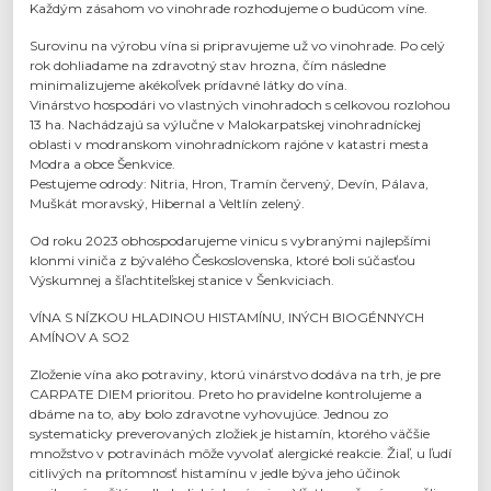
Každým zásahom vo vinohrade rozhodujeme o budúcom víne.
Surovinu na výrobu vína si pripravujeme už vo vinohrade. Po celý
rok dohliadame na zdravotný stav hrozna, čím následne
minimalizujeme akékoľvek prídavné látky do vína.
Vinárstvo hospodári vo vlastných vinohradoch s celkovou rozlohou
13 ha. Nachádzajú sa výlučne v Malokarpatskej vinohradníckej
oblasti v modranskom vinohradníckom rajóne v katastri mesta
Modra a obce Šenkvice.
Pestujeme odrody: Nitria, Hron, Tramín červený, Devín, Pálava,
Muškát moravský, Hibernal a Veltlín zelený.
Od roku 2023 obhospodarujeme vinicu s vybranými najlepšími
klonmi viniča z bývalého Československa, ktoré boli súčasťou
Výskumnej a šľachtiteľskej stanice v Šenkviciach.
VÍNA S NÍZKOU HLADINOU HISTAMÍNU, INÝCH BIOGÉNNYCH
AMÍNOV A SO2
Zloženie vína ako potraviny, ktorú vinárstvo dodáva na trh, je pre
CARPATE DIEM prioritou. Preto ho pravidelne kontrolujeme a
dbáme na to, aby bolo zdravotne vyhovujúce. Jednou zo
systematicky preverovaných zložiek je histamín, ktorého väčšie
množstvo v potravinách môže vyvolať alergické reakcie. Žiaľ, u ľudí
citlivých na prítomnosť histamínu v jedle býva jeho účinok