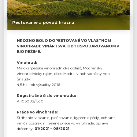
Pestovanie a pôvod hrozna
HROZNO BOLO DOPESTOVANÉ VO VLASTNOM
VINOHRADE VINÁRTSVA, OBHOSPODAROVANOM v
BIO REŽIME.
Vinohrad:
Malokarpatská vinohradnícka oblasť, Modranský
vinohradnícky rajón, obec Modra, vinohradnícky hon
Šnaudy:
4,5 ha, rok výsadby 2016.
Registračné číslo vinohradu:
A 106002/1530
Práce vo vinohrade:
Strihanie, viazanie, plečkovanie, kyprenie pôdy, ochrana
viniča postrekmi, zelené práce vo vinohrade, oprava
drôtenky:
01/2021 – 08/2021