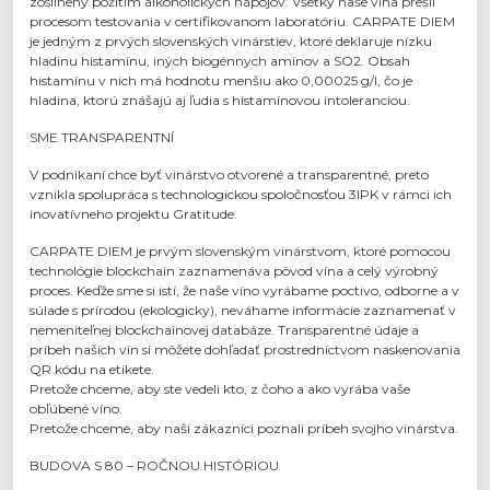
zosilnený požitím alkoholických nápojov. Všetky naše vína prešli
procesom testovania v certifikovanom laboratóriu. CARPATE DIEM
je jedným z prvých slovenských vinárstiev, ktoré deklaruje nízku
hladinu histamínu, iných biogénnych amínov a SO2. Obsah
histamínu v nich má hodnotu menšiu ako 0,00025 g/l, čo je
hladina, ktorú znášajú aj ľudia s histamínovou intoleranciou.
SME TRANSPARENTNÍ
V podnikaní chce byť vinárstvo otvorené a transparentné, preto
vznikla spolupráca s technologickou spoločnosťou 3IPK v rámci ich
inovatívneho projektu Gratitude.
CARPATE DIEM je prvým slovenským vinárstvom, ktoré pomocou
technológie blockchain zaznamenáva pôvod vína a celý výrobný
proces. Keďže sme si istí, že naše víno vyrábame poctivo, odborne a v
súlade s prírodou (ekologicky), neváhame informácie zaznamenať v
nemeniteľnej blockchainovej databáze. Transparentné údaje a
príbeh našich vín si môžete dohľadať prostredníctvom naskenovania
QR kódu na etikete.
Pretože chceme, aby ste vedeli kto, z čoho a ako vyrába vaše
obľúbené víno.
Pretože chceme, aby naši zákazníci poznali príbeh svojho vinárstva.
BUDOVA S 80 – ROČNOU HISTÓRIOU