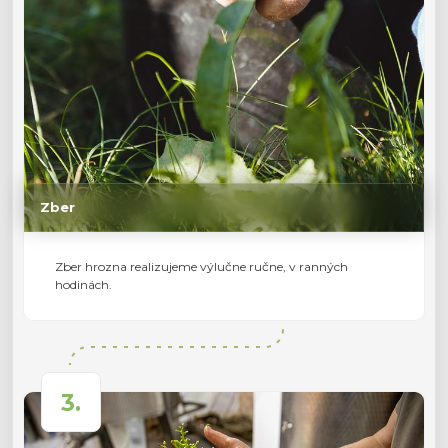
Zber
Zber hrozna realizujeme výlučne ručne, v ranných
hodinách.
3.