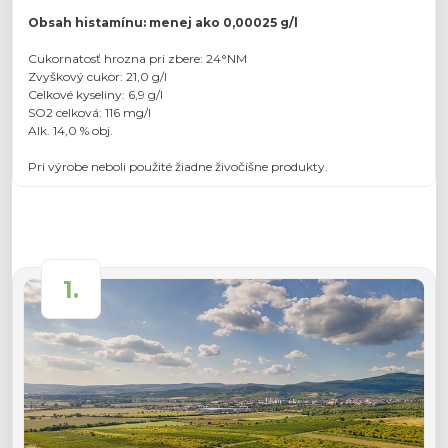
Obsah histamínu: menej ako 0,00025 g/l
Cukornatosť hrozna pri zbere: 24°NM
Zvyškový cukor: 21,0 g/l
Celkové kyseliny: 6,9 g/l
SO2 celková: 116 mg/l
Alk. 14,0 % obj.
Pri výrobe neboli použité žiadne živočíšne produkty.
1.