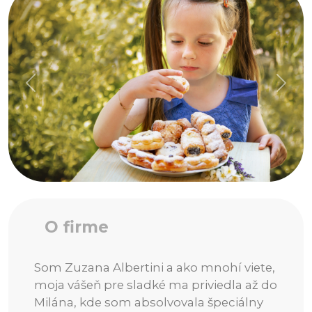
90880, Sekule
Navigovať
KONTAKTY
+421 907 152 201
info@pocheraje.sk
www.pocheraje.sk/
O firme
Som Zuzana Albertini a ako mnohí viete,
moja vášeň pre sladké ma priviedla až do
Milána, kde som absolvovala špeciálny