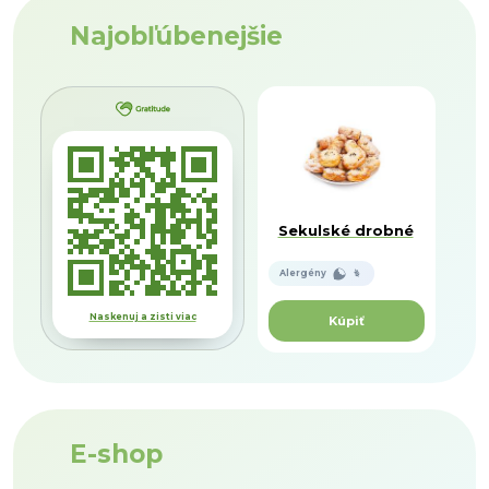
Najobľúbenejšie
Sekulské drobné
Alergény
Naskenuj a zisti viac
Kúpiť
E-shop