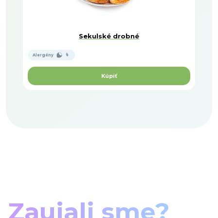
Sekulské drobné
Alergény
Kúpiť
Zaujali sme?