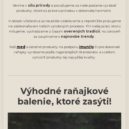
Veríme v
silu prírody
a považujeme za naše poslanie vyrábať
produkty, ktoré sú práve s prírodou v dokonalej harmónii.
V oblasti včelárstva sa neustále vzdelávame a nepretržite pracujeme
na zdokonaľovaní našich výrobných procesov. Pri našej práci, ktorú
milujeme, vychádzame z časom
overených tradícií
, no zároveň
sa zaujímame o
najnovšie trendy
.
Náš
med
a ostatné produkty na podporu
imunity
či pre dokonalé
raňajky vyrábame podľa najprísnejších štandardov a s cieľom
vytvoriť produkty tej najvyššej kvality.
Výhodné raňajkové
balenie, ktoré zasýti!