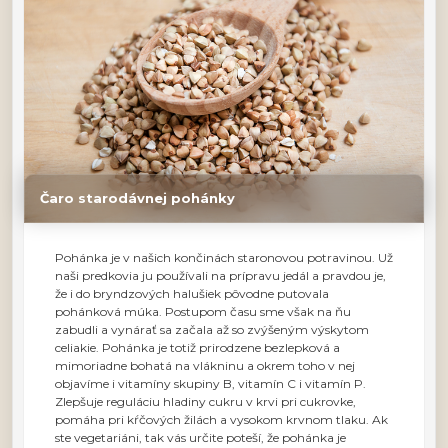
Čaro starodávnej pohánky
Pohánka je v našich končinách staronovou potravinou. Už
naši predkovia ju používali na prípravu jedál a pravdou je,
že i do bryndzových halušiek pôvodne putovala
pohánková múka. Postupom času sme však na ňu
zabudli a vynárať sa začala až so zvýšeným výskytom
celiakie. Pohánka je totiž prirodzene bezlepková a
mimoriadne bohatá na vlákninu a okrem toho v nej
objavíme i vitamíny skupiny B, vitamín C i vitamín P.
Zlepšuje reguláciu hladiny cukru v krvi pri cukrovke,
pomáha pri kŕčových žilách a vysokom krvnom tlaku. Ak
ste vegetariáni, tak vás určite poteší, že pohánka je