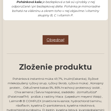
Pohánková kaša
je bezlepková a tak sú výrobky z nej
odporúčané i pri bezlepkovej diéte. Pohánka je mimoriadne
bohatá na vlákninu a okrem toho v nej objavíme i vitamíny
skupiny B, C i vitamín P.
Objednaj!
Zloženie produktu
Pohánková instantná múka 49,7%, Inulín(čakanka), Ryžové
mlieko(sušený ryžový sirup, ryžový škrob, ryžová múka) , Konopný
protein, , Odtučnené kakao 5%, 85% hrachový proteinový izolát ,
Chia semená ( Šalvia hispánska), sladididlo:
izomaltulóza
*
(PalatinoseTM) prášok z rastliny Maca (Lepedium meyenii Walp) ,
Lalmin® B COMPLEX (inaktívne kvasnice, hydrochlorid tiamínu,
riboflavín, kyselina D-pantotenová, kyselina nikotínová,
hydrochlorid pyridoxínu, D-biotín, kyselina listová, kyanokobalamín)