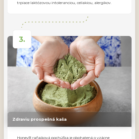
trpiace laktózovou intoleranciou, celiakiou, alergikov.
3.
Zdraviu prospešná kaša
HoneyB raňajková pochúťka je obohatená o vzácne