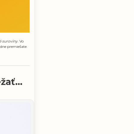
é suroviny
. Vo
adne premiešate.
ať...