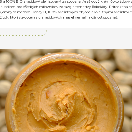
 a 100% BIO arašidový olej lisovaný za studena. Arašidový krém čokoládový
ákadlom pre všetkých milovníkov zdravej alternatívy čokolády. Prirodzená c
 s jemným medom Honey B, 100% arašidovým olejom a kvalitnými arašidmi 
itok, ktorí ste doteraz u arašidových masiel nemali možnosť spoznať.