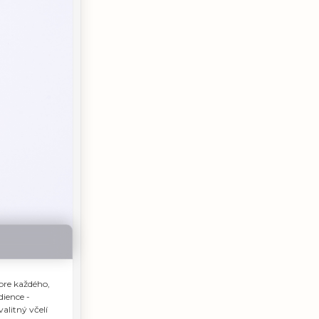
 pre každého,
dience -
valitný včelí