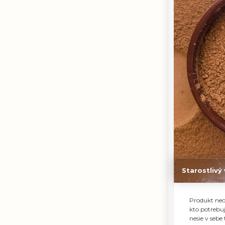
Starostlivý
Produkt neob
kto potrebu
nesie v sebe