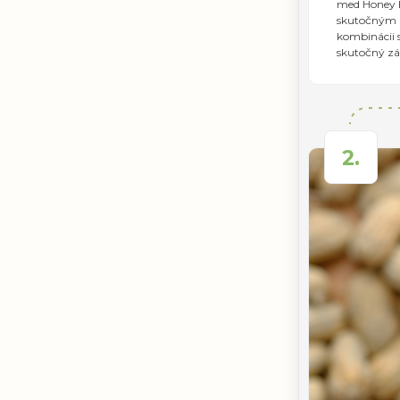
med Honey B
skutočným l
kombinácii
skutočný záž
2.