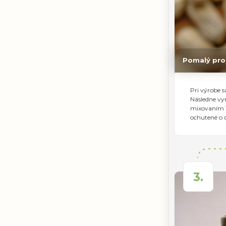
Pomalý pro
Pri výrobe 
Následne vy
mixovaním 1
ochutené o ď
3.