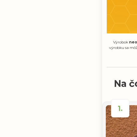
Výrobok
neo
výrobku sa môže
Na č
1.