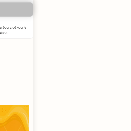
alšou zložkou je
udena
.