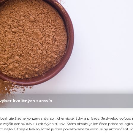
 výber kvalitných surovín
sahuje žiadne konzervanty, soli, chemické látky a prísady. Je skvelou voľbou
je zvýšiť dennú dávku zdravých tukov. Krém obsahuje len čisto prírodné ingre
 to najkvalitnejšie kakao, ktoré je dnes považované za veľmi silný antioxidant, k