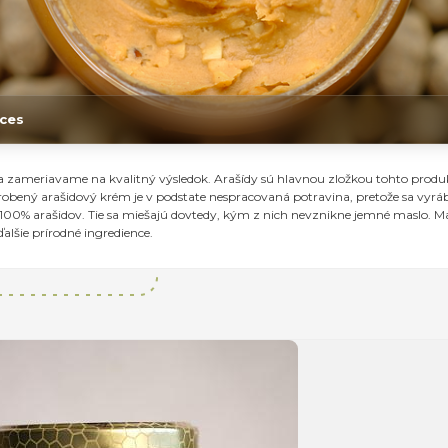
ces
sa zameriavame na kvalitný výsledok. Arašídy sú hlavnou zložkou tohto produ
robený arašidový krém je v podstate nespracovaná potravina, pretože sa vyrá
00% arašidov. Tie sa miešajú dovtedy, kým z nich nevznikne jemné maslo. Mas
alšie prírodné ingredience.