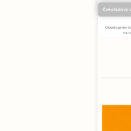
Čokoládový 
Obsahuje len t
na v