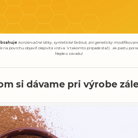
bsahuje
konzervačné látky, syntetické farbivá, ani geneticky modifikovan
 na povrchu objaviť olejovitá vrstva. V takomto prípade stačí, ak pastu pori
Nejde o závadu!
om si dávame pri výrobe zálež