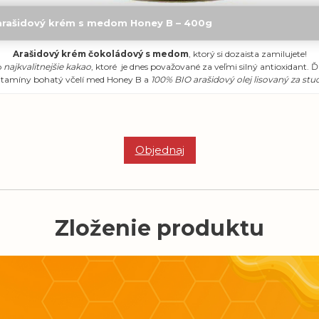
arašidový krém s medom Honey B – 400g
Arašidový krém čokoládový s medom
, ktorý si dozaista zamilujete!
o
najkvalitnejšie kakao
, ktoré je dnes považované za veľmi silný antioxidant. Ď
itamíny bohatý včelí med Honey B a
100% BIO arašidový olej lisovaný za st
Objednaj
Zloženie produktu