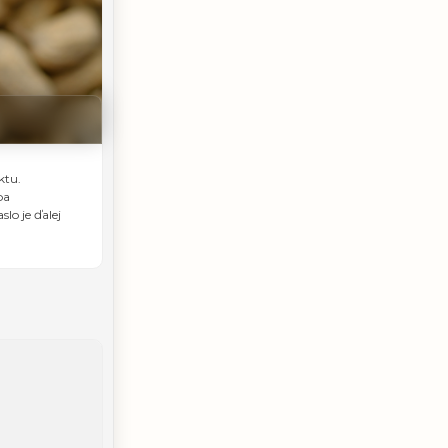
ktu.
ba
lo je ďalej