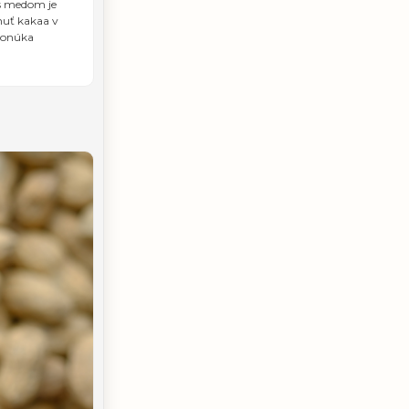
 s medom je
huť kakaa v
ponúka