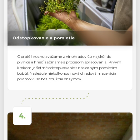
Odstopkovanie a pomletie
Obraté hrozno zvážame z vinohradov čo najskôr do
pivnice a hneď začíname s procesom spracovania. Prvým
krokom je šetrné odstopkovanie s následným pomletím
bobúľ. Nasleduje niekoľkohodinová chladová macerácia
priamo v lise bez použitia enzýmov.
4.