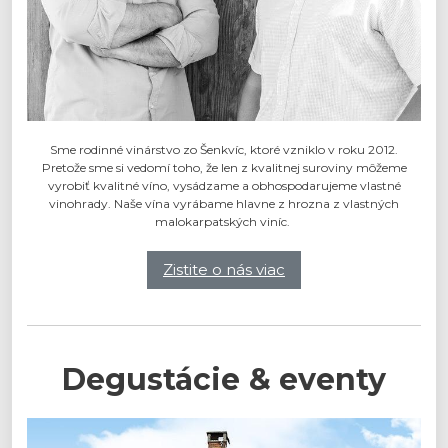
Sme rodinné vinárstvo zo Šenkvíc, ktoré vzniklo v roku 2012.
Pretože sme si vedomí toho, že len z kvalitnej suroviny môžeme
vyrobiť kvalitné víno, vysádzame a obhospodarujeme vlastné
vinohrady. Naše vína vyrábame hlavne z hrozna z vlastných
malokarpatských viníc.
Zistite o nás viac
Degustácie & eventy