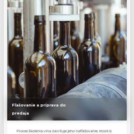
Fľašovanie a príprava do
predaja
Proces školenia vína završuje jeho nafľašovanie, ktoré si