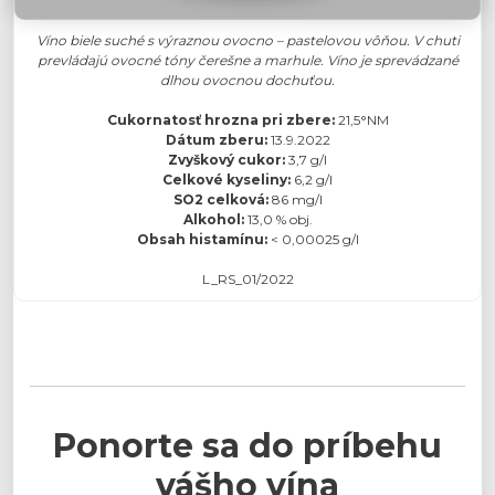
Víno biele suché s výraznou ovocno – pastelovou vôňou. V chuti
prevládajú ovocné tóny čerešne a marhule. Víno je sprevádzané
dlhou ovocnou dochuťou.
Cukornatosť hrozna pri zbere:
21,5°NM
Dátum zberu:
13.9.2022
Zvyškový cukor:
3,7 g/l
Celkové kyseliny:
6,2 g/l
SO2 celková:
86 mg/l
Alkohol:
13,0 % obj.
Obsah histamínu:
< 0,00025 g/l
L_RS_01/2022
Ponorte sa do príbehu
vášho vína