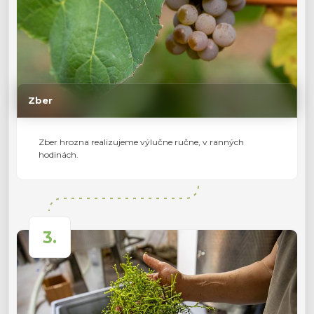
Zber
Zber hrozna realizujeme výlučne ručne, v ranných
hodinách.
3.