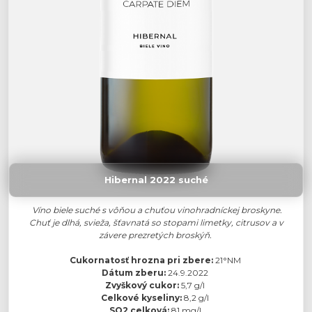
Hibernal 2022 suché
Víno biele suché s vôňou a chuťou vinohradníckej broskyne.
Chuť je dlhá, svieža, šťavnatá so stopami limetky, citrusov a v
závere prezretých broskýň.
Cukornatosť hrozna pri zbere:
21°NM
Dátum zberu:
24.9.2022
Zvyškový cukor:
5,7 g/l
Celkové kyseliny:
8,2 g/l
SO2 celková:
81 mg/l