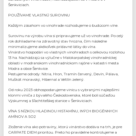
Šenkviciach.
POUŽÍVAME VLASTNÚ SUROVINU
Každým zásahom vo vinohrade rozhodujeme o budúcom víne.
Surovinu na výrobu vína si pripravujeme už vo vinohrade. Po celý
rok dohliadame na zdravotný stav hrozna, čím následne
minimalizujeme akékoľvek prídavné látky do vína.
Vinárstvo hospodári vo vlastných vinohradoch s celkovou rozlohou
13 ha. Nachádzajú sa výlučne v Malokarpatskej vinohradníckej
oblasti v modranskom vinohradníckom rajóne v katastri mesta
Modra a obce Šenkvice.
Pestujeme odrody: Nitria, Hron, Tramín červený, Devín, Pálava,
Muškát moravský, Hibernal a Veltlín zelený.
Od roku 2023 obhospodarujeme vinicu s vybranými najlepšími
klonmi viniča z bývalého Československa, ktoré boli súčasťou
Výskumnej a šľachtiteľskej stanice v Šenkviciach.
VÍNA S NÍZKOU HLADINOU HISTAMÍNU, INÝCH BIOGÉNNYCH
AMÍNOV A SO2
Zloženie vína ako potraviny, ktorú vinárstvo dodáva na trh, je pre
CARPATE DIEM prioritou. Preto ho pravidelne kontrolujeme a