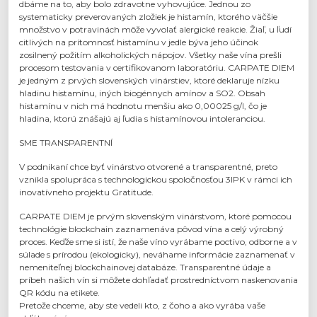
dbáme na to, aby bolo zdravotne vyhovujúce. Jednou zo
systematicky preverovaných zložiek je histamín, ktorého väčšie
množstvo v potravinách môže vyvolať alergické reakcie. Žiaľ, u ľudí
citlivých na prítomnosť histamínu v jedle býva jeho účinok
zosilnený požitím alkoholických nápojov. Všetky naše vína prešli
procesom testovania v certifikovanom laboratóriu. CARPATE DIEM
je jedným z prvých slovenských vinárstiev, ktoré deklaruje nízku
hladinu histamínu, iných biogénnych amínov a SO2. Obsah
histamínu v nich má hodnotu menšiu ako 0,00025 g/l, čo je
hladina, ktorú znášajú aj ľudia s histamínovou intoleranciou.
SME TRANSPARENTNÍ
V podnikaní chce byť vinárstvo otvorené a transparentné, preto
vznikla spolupráca s technologickou spoločnosťou 3IPK v rámci ich
inovatívneho projektu Gratitude.
CARPATE DIEM je prvým slovenským vinárstvom, ktoré pomocou
technológie blockchain zaznamenáva pôvod vína a celý výrobný
proces. Keďže sme si istí, že naše víno vyrábame poctivo, odborne a v
súlade s prírodou (ekologicky), neváhame informácie zaznamenať v
nemeniteľnej blockchainovej databáze. Transparentné údaje a
príbeh našich vín si môžete dohľadať prostredníctvom naskenovania
QR kódu na etikete.
Pretože chceme, aby ste vedeli kto, z čoho a ako vyrába vaše