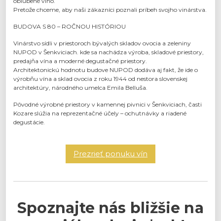
obľúbené víno.
Pretože chceme, aby naši zákazníci poznali príbeh svojho vinárstva.
BUDOVA S 80 – ROČNOU HISTÓRIOU
Vinárstvo sídli v priestoroch bývalých skladov ovocia a zeleniny
NUPOD v Šenkviciach. kde sa nachádza výroba, skladové priestory,
predajňa vína a moderné degustačné priestory.
Architektonickú hodnotu budove NUPOD dodáva aj fakt, že ide o
výrobňu vína a sklad ovocia z roku 1944 od nestora slovenskej
architektúry, národného umelca Emila Belluša.
Pôvodné výrobné priestory v kamennej pivnici v Šenkviciach, časti
Kozare slúžia na reprezentačné účely – ochutnávky a riadené
degustácie.
Prezrieť ponuku vín
Spoznajte nás bližšie na