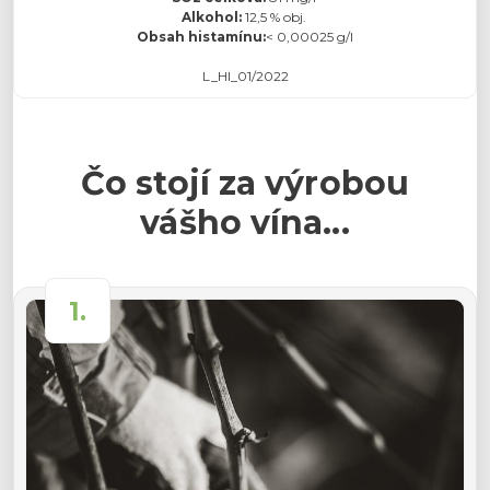
Alkohol:
12,5 % obj.
Obsah histamínu:
< 0,00025 g/l
L_HI_01/2022
Čo stojí za výrobou
vášho vína...
1.