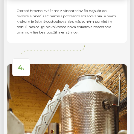
Obraté hrozno zvážame z vinohradov čo najskôr do
pivnice a hneď začíname s procesom spracovania. Prvým
krokom je šetrné odstopkovanie s následným pomletím
bobúľ. Nasleduje niekoľkohodinová chladová macerácia
priamo v lise bez použitia enzýmov.
4.