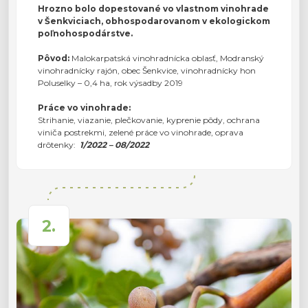
Hrozno bolo dopestované vo vlastnom vinohrade
v Šenkviciach, obhospodarovanom v ekologickom
poľnohospodárstve.
Pôvod:
Malokarpatská vinohradnícka oblasť, Modranský
vinohradnícky rajón, obec Šenkvice, vinohradnícky hon
Poluselky – 0,4 ha, rok výsadby 2019
Práce vo vinohrade:
Strihanie, viazanie, plečkovanie, kyprenie pôdy, ochrana
viniča postrekmi, zelené práce vo vinohrade, oprava
drôtenky:
1/2022 – 08/2022
2.