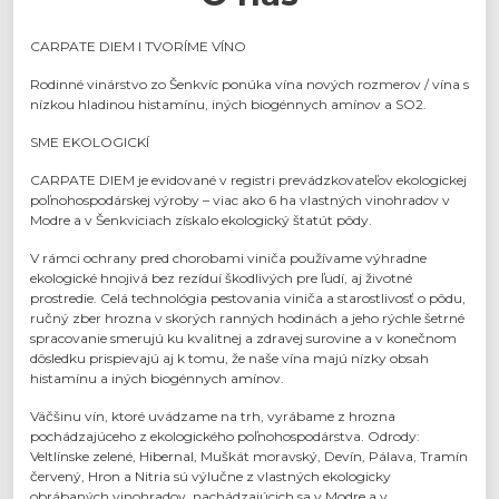
CARPATE DIEM I TVORÍME VÍNO
Rodinné vinárstvo zo Šenkvíc ponúka vína nových rozmerov / vína s
nízkou hladinou histamínu, iných biogénnych amínov a SO2.
SME EKOLOGICKÍ
CARPATE DIEM je evidované v registri prevádzkovateľov ekologickej
poľnohospodárskej výroby – viac ako 6 ha vlastných vinohradov v
Modre a v Šenkviciach získalo ekologický štatút pôdy.
V rámci ochrany pred chorobami viniča používame výhradne
ekologické hnojivá bez rezíduí škodlivých pre ľudí, aj životné
prostredie. Celá technológia pestovania viniča a starostlivosť o pôdu,
ručný zber hrozna v skorých ranných hodinách a jeho rýchle šetrné
spracovanie smerujú ku kvalitnej a zdravej surovine a v konečnom
dôsledku prispievajú aj k tomu, že naše vína majú nízky obsah
histamínu a iných biogénnych amínov.
Väčšinu vín, ktoré uvádzame na trh, vyrábame z hrozna
pochádzajúceho z ekologického poľnohospodárstva. Odrody:
Veltlínske zelené, Hibernal, Muškát moravský, Devín, Pálava, Tramín
červený, Hron a Nitria sú výlučne z vlastných ekologicky
obrábaných vinohradov, nachádzajúcich sa v Modre a v