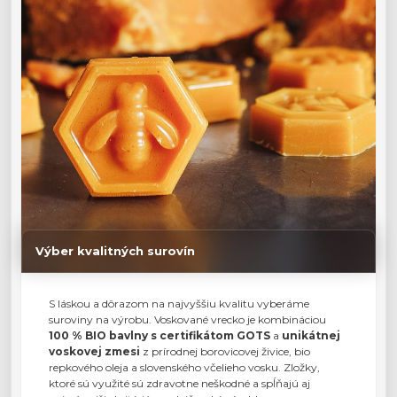
Výber kvalitných surovín
S láskou a dôrazom na najvyššiu kvalitu vyberáme
suroviny na výrobu. Voskované vrecko je kombináciou
100 % BIO bavlny s certifikátom GOTS
a
unikátnej
voskovej zmesi
z prírodnej borovicovej živice, bio
repkového oleja a slovenského včelieho vosku. Zložky,
ktoré sú využité sú zdravotne neškodné a spĺňajú aj