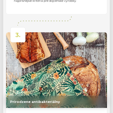
najprísnejšie kritériá pre dojčenské výrobky.
3.
Prirodzene antibakteriálny