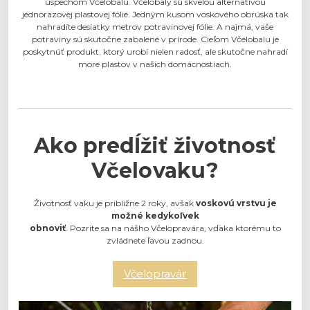
úspechom Včelobalu. Včelobaly sú skvelou alternatívou
jednorazovej plastovej fólie. Jedným kusom voskového obrúska tak
nahradíte desiatky metrov potravinovej fólie. A najmä, vaše
potraviny sú skutočne zabalené v prírode. Cieľom Včelobalu je
poskytnúť produkt, ktorý urobí nielen radosť, ale skutočne nahradí
more plastov v našich domácnostiach.
Ako predĺžiť životnosť
Včelovaku?
Životnosť vaku je približne 2 roky, avšak
voskovú vrstvu je
možné kedykoľvek
obnoviť
. Pozrite sa na nášho Včelopravára, vďaka ktorému to
zvládnete ľavou zadnou.
Včelopravár