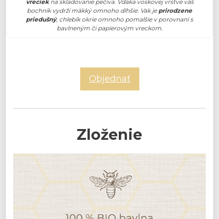
vreciek
na skladovanie pečiva. Vďaka voskovej vrstve váš
bochník vydrží mäkký omnoho dlhšie. Vak je
prirodzene
priedušný
, chlebík okrie omnoho pomalšie v porovnaní s
bavlneným či papierovým vreckom.
Objednať
Zloženie