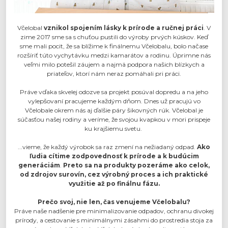
Včelobal
vznikol spojením lásky k prírode a ručnej práci
. V
zime 2017 sme sa s chuťou pustili do výroby prvých kúskov. Keď
sme mali pocit, že sa blížime k finálnemu Včelobalu, bolo načase
rozšíriť túto vychytávku medzi kamarátov a rodinu. Úprimne nás
veľmi milo potešil záujem a najmä podpora našich blízkych a
priateľov, ktorí nám neraz pomáhali pri práci.
Práve vďaka skvelej odozve sa projekt posúval dopredu a na jeho
vylepšovaní pracujeme každým dňom. Dnes už pracujú vo
Včelobale okrem nás aj ďalšie páry šikovných rúk. Včelobal je
súčasťou našej rodiny a veríme, že svojou kvapkou v mori prispeje
ku krajšiemu svetu.
...vieme, že každý výrobok sa raz zmení na nežiadaný odpad.
Ako
ľudia cítime zodpovednosť k prírode a k budúcim
generáciám
.
Preto sa
na produkty pozeráme ako celok,
od zdrojov surovín, cez výrobný proces a ich praktické
využitie až po finálnu fázu.
Prečo svoj, nie len, čas venujeme Včelobalu?
Práve naše nadšenie pre minimalizovanie odpadov, ochranu divokej
prírody, a cestovanie s minimálnymi zásahmi do prostredia stoja za