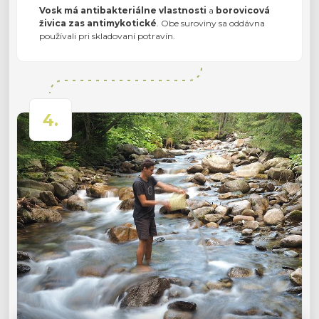
Vosk má antibakteriálne vlastnosti
a
borovicová
živica zas antimykotické
. Obe suroviny sa oddávna
používali pri skladovaní potravín.
4.